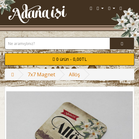
0 ürün - 0,00TL
7x7 Magnet
Allöş