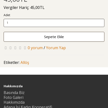
Vergiler Hariç: 45,00TL
Adet
Sepete Ekle
0 yorum
/
Yorum Yap
Etiketler:
Allöş
Hakkımızda
Basında Biz
Foto Galeri
Hakkımızda
Adana İşi Kadın Kooperatifi