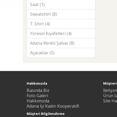
Saat (1)
Sweatshirt (8)
T-Shirt (4)
Yöresel Kıyafetleri (4)
Adana Renkli Şalvar (8)
Açacaklar (5)
Hakkımızda
Müşteri 
Basında Biz
İletişim
Foto Galeri
Ürün İ
Hakkımızda
Site Ha
Adana İşi Kadın Kooperatifi
Müşteri Bilgilendirme