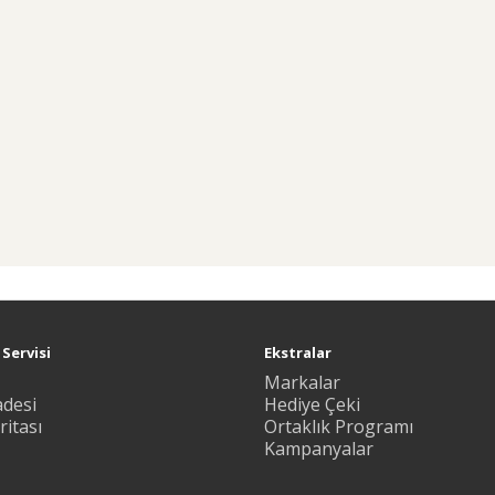
Servisi
Ekstralar
Markalar
adesi
Hediye Çeki
ritası
Ortaklık Programı
Kampanyalar