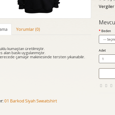
Vergiler
Mevcu
lama
Yorumlar (0)
Beden
klu kumaştan üretilmiştir.
Adet
s alan baskı uygulanmıştır.
erecede çamaşır makinesinde tersten yıkanabilir.
er:
01 Barkod Siyah Sweatshirt