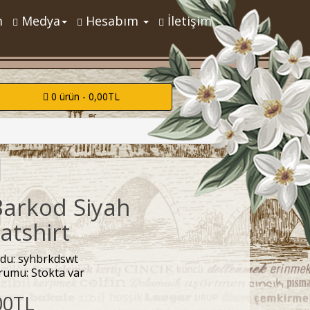
m
Medya
Hesabım
İletişim
0 ürün - 0,00TL
Barkod Siyah
atshirt
du: syhbrkdswt
rumu: Stokta var
00TL