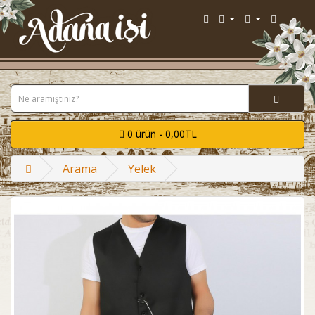
0 ürün - 0,00TL
Arama
Yelek